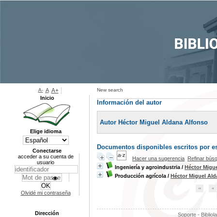
A-
A
A+
New search
Inicio
Información del autor
Autor Héctor Miguel Aldana Alfonso
Elige idioma
Documentos disponibles escritos por es
Conectarse
acceder a su cuenta de
Hacer una sugerencia
Refinar bús
usuario
Ingeniería y agroindustria
/
Héctor Migu
Producción agrícola
/
Héctor Miguel Ald
Olvidé mi contraseña
Dirección
Soporte - Bibliol