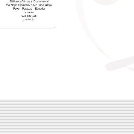
Biblioteca Virtual y Documental
Via Napo kilometro 2 1/2 Paso lateral
Puyo - Pastaza - Ecuador
Ecuador
032 889 118
contacto