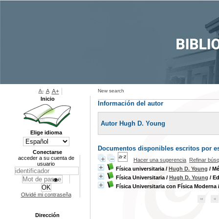
A-
A
A+
New search
Inicio
Información del autor
Autor Hugh D. Young
Elige idioma
Documentos disponibles escritos por es
Conectarse
acceder a su cuenta de
Hacer una sugerencia
Refinar bús
usuario
Física universitaria
/
Hugh D. Young
/ Mé
Física Universitaria
/
Hugh D. Young
/ Ed
Física Universitaria con Física Moderna
Olvidé mi contraseña
Dirección