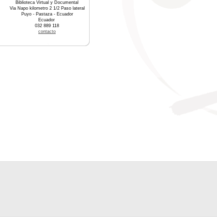
Biblioteca Virtual y Documental
Via Napo kilometro 2 1/2 Paso lateral
Puyo - Pastaza - Ecuador
Ecuador
032 889 118
contacto