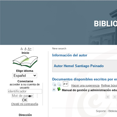
A-
A
A+
New search
Inicio
Información del autor
Autor Hemel Santiago Peinado
Elige idioma
Documentos disponibles escritos por es
Conectarse
acceder a su cuenta de
Hacer una sugerencia
Refinar bús
usuario
Manual de gestión y administración edu
Olvidé mi contraseña
Soporte - Bibliol
Dirección