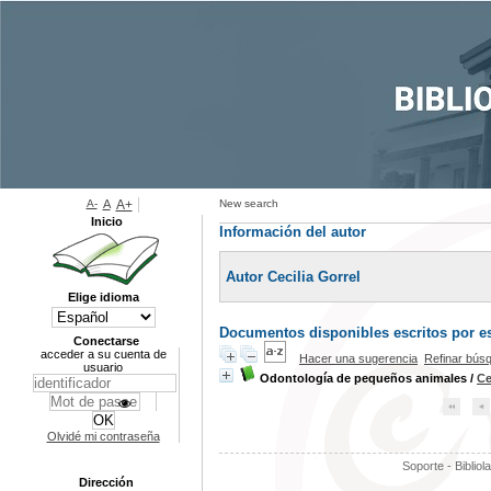
A-
A
A+
New search
Inicio
Información del autor
Autor Cecilia Gorrel
Elige idioma
Documentos disponibles escritos por es
Conectarse
acceder a su cuenta de
Hacer una sugerencia
Refinar bús
usuario
Odontología de pequeños animales
/
Ce
Olvidé mi contraseña
Soporte - Bibliol
Dirección