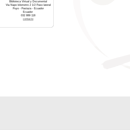
Biblioteca Virtual y Documental
Via Napo kilometro 2 1/2 Paso lateral
Puyo - Pastaza - Ecuador
Ecuador
032 889 118
contacto