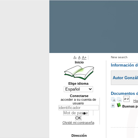
A-
A
A+
New search
Inicio
Información d
Autor Gonzál
Elige idioma
Documentos di
Conectarse
acceder a su cuenta de
Ha
usuario
Buenas pr
Olvidé mi contraseña
Dirección