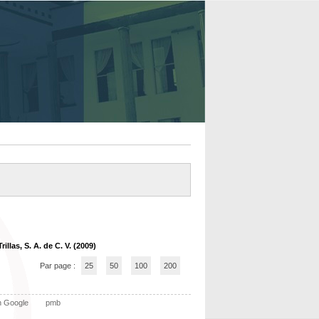
illas, S. A. de C. V. (2009)
Par page :
25
50
100
200
n Google
pmb