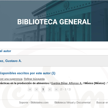
el autor
ez, Gustavo A.
sponibles escritos por este autor (
1
)
cer una sugerencia
Refinar búsqueda
ácticas en la producción de alimentos
/
Gardea Béjar, Alfonso A.
/ México [México] : Tr
1
(1 - 1 / 1)
Soporte - Bibliolatino.com
Biblioteca Virtual y Documental
Buscar e