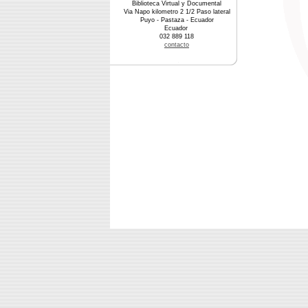
Biblioteca Virtual y Documental
Via Napo kilometro 2 1/2 Paso lateral
Puyo - Pastaza - Ecuador
Ecuador
032 889 118
contacto