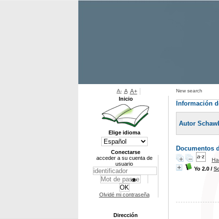
A-
A
A+
New search
Inicio
Información d
Autor Schaw
Elige idioma
Documentos di
Conectarse
acceder a su cuenta de
Ha
usuario
Yo 2.0
/
S
Olvidé mi contraseña
Dirección