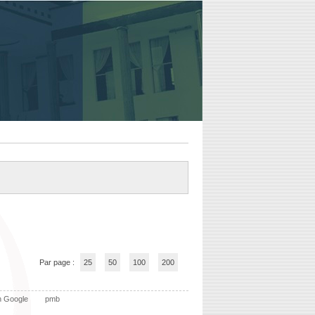
Par page :
25
50
100
200
n Google
pmb