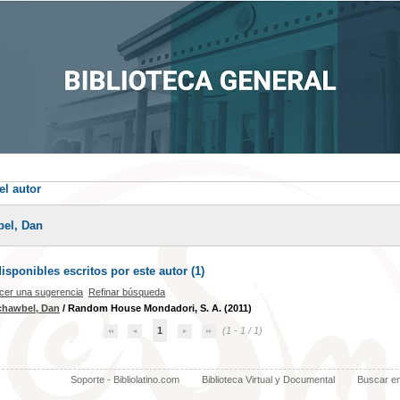
el autor
bel, Dan
sponibles escritos por este autor (
1
)
cer una sugerencia
Refinar búsqueda
chawbel, Dan
/ Random House Mondadori, S. A. (2011)
1
(1 - 1 / 1)
Soporte - Bibliolatino.com
Biblioteca Virtual y Documental
Buscar e