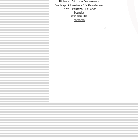
Biblioteca Virtual y Documental
Via Napo kilometro 2 1/2 Paso lateral
Puyo - Pastaza - Ecuador
Ecuador
032 889 118
contacto