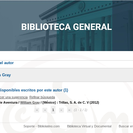
el autor
m Gray
sponibles escritos por este autor (
1
)
cer una sugerencia
Refinar búsqueda
de Aventura
/
William Gray
/ [México] : Trillas, S. A. de C. V (2012)
1
(1 - 1 / 1)
Soporte - Bibliolatino.com
Biblioteca Virtual y Documental
Buscar e