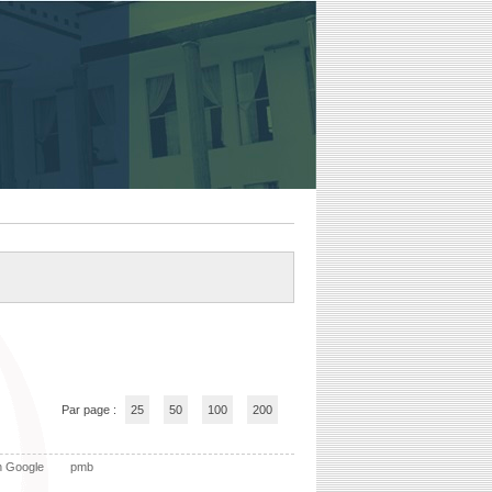
Par page :
25
50
100
200
n Google
pmb