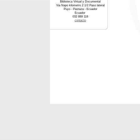
Biblioteca Virtual y Documental
Via Napo kilometro 2 1/2 Paso lateral
Puyo - Pastaza - Ecuador
Ecuador
032 889 118
contacto