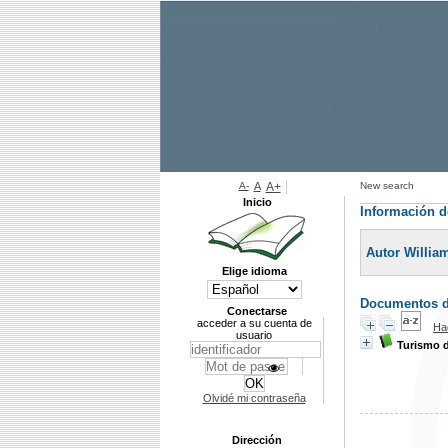
A-
A
A+
New search
Inicio
Información d
Autor Willia
Elige idioma
Documentos di
Conectarse
acceder a su cuenta de
Ha
usuario
Turismo 
Olvidé mi contraseña
Dirección