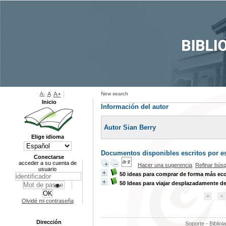
A-
A
A+
New search
Inicio
Información del autor
Autor Sian Berry
Elige idioma
Documentos disponibles escritos por es
Conectarse
acceder a su cuenta de
Hacer una sugerencia
Refinar bús
usuario
50 ideas para comprar de forma más ec
50 Ideas para viajar desplazadamente d
Olvidé mi contraseña
Dirección
Soporte - Bibliol