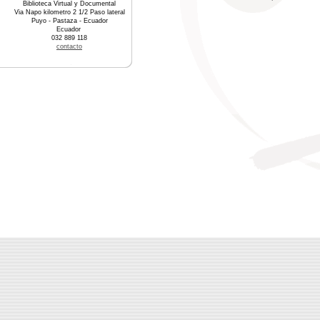
Biblioteca Virtual y Documental
Via Napo kilometro 2 1/2 Paso lateral
Puyo - Pastaza - Ecuador
Ecuador
032 889 118
contacto