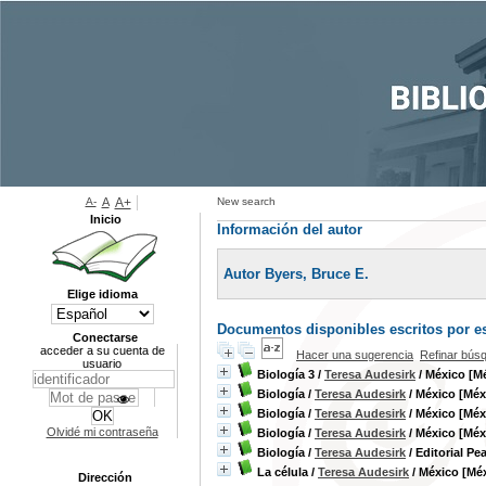
A-
A
A+
New search
Inicio
Información del autor
Autor Byers, Bruce E.
Elige idioma
Documentos disponibles escritos por es
Conectarse
acceder a su cuenta de
Hacer una sugerencia
Refinar bús
usuario
Biología 3
/
Teresa Audesirk
/ México [Mé
Biología
/
Teresa Audesirk
/ México [Méxi
Biología
/
Teresa Audesirk
/ México [Méxi
Olvidé mi contraseña
Biología
/
Teresa Audesirk
/ México [Méxi
Biología
/
Teresa Audesirk
/ Editorial Pe
La célula
/
Teresa Audesirk
/ México [Méx
Dirección