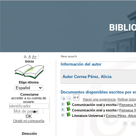
A-
A
A+
New search
Inicio
Información del autor
Autor Correa Pérez, Alicia
Elige idioma
Documentos disponibles escritos por es
Conectarse
acceder a su cuenta de
Hacer una sugerencia
Refinar bús
usuario
Comunicación oral y escrita
/
Fonseca Ye
Comunicación oral y escrita
/
Fonseca Ye
Literatura Universal
/
Correa Pérez, Alici
Olvidé mi contraseña
Dirección