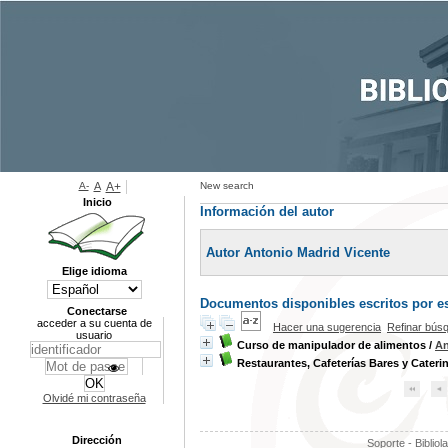
A-
A
A+
New search
Inicio
Información del autor
Autor Antonio Madrid Vicente
Elige idioma
Documentos disponibles escritos por es
Conectarse
acceder a su cuenta de
Hacer una sugerencia
Refinar bús
usuario
Curso de manipulador de alimentos
/
An
Restaurantes, Cafeterías Bares y Cateri
Olvidé mi contraseña
Dirección
Soporte - Bibliol