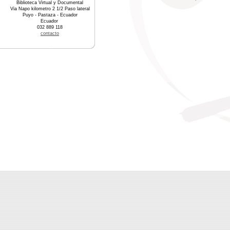
Biblioteca Virtual y Documental
Via Napo kilometro 2 1/2 Paso lateral
Puyo - Pastaza - Ecuador
Ecuador
032 889 118
contacto