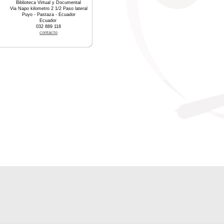
Biblioteca Virtual y Documental
Via Napo kilometro 2 1/2 Paso lateral
Puyo - Pastaza - Ecuador
Ecuador
032 889 118
contacto