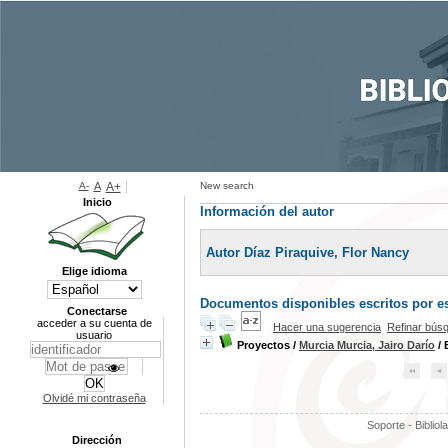
A-
A
A+
New search
Inicio
Información del autor
Autor Díaz Piraquive, Flor Nancy
Elige idioma
Documentos disponibles escritos por es
Conectarse
acceder a su cuenta de
Hacer una sugerencia
Refinar bús
usuario
Proyectos
/
Murcia Murcia, Jairo Darío
/ 
Olvidé mi contraseña
Soporte - Bibliol
Dirección