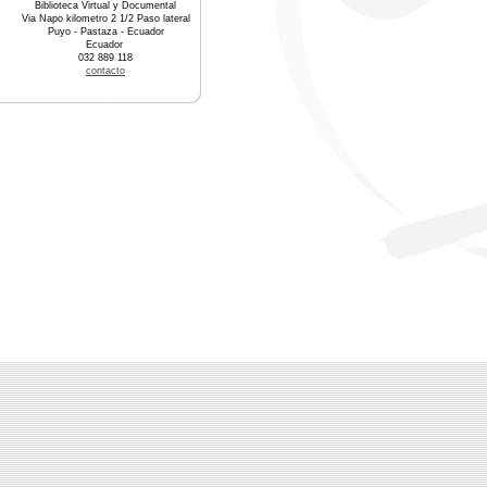
Biblioteca Virtual y Documental
Via Napo kilometro 2 1/2 Paso lateral
Puyo - Pastaza - Ecuador
Ecuador
032 889 118
contacto