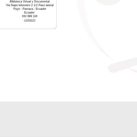
Biblioteca Virtual y Documental
Via Napo kilometro 2 1/2 Paso lateral
Puyo - Pastaza - Ecuador
Ecuador
032 889 118
contacto