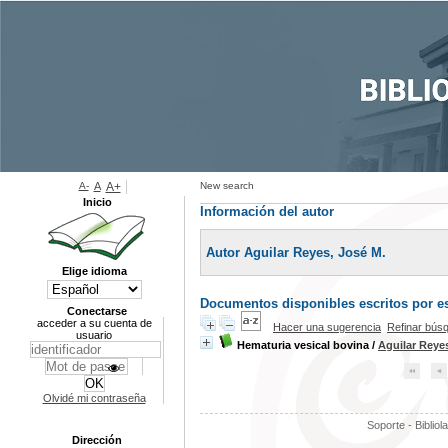
A-
A
A+
New search
Inicio
Información del autor
Autor Aguilar Reyes, José M.
Elige idioma
Documentos disponibles escritos por es
Conectarse
acceder a su cuenta de
Hacer una sugerencia
Refinar bús
usuario
Hematuria vesical bovina
/
Aguilar Reye
Olvidé mi contraseña
Soporte - Bibliol
Dirección