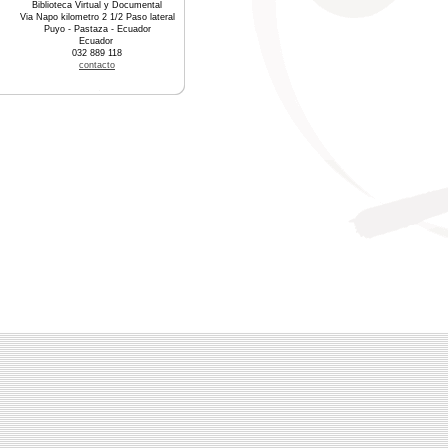
Biblioteca Virtual y Documental
Via Napo kilometro 2 1/2 Paso lateral
Puyo - Pastaza - Ecuador
Ecuador
032 889 118
contacto