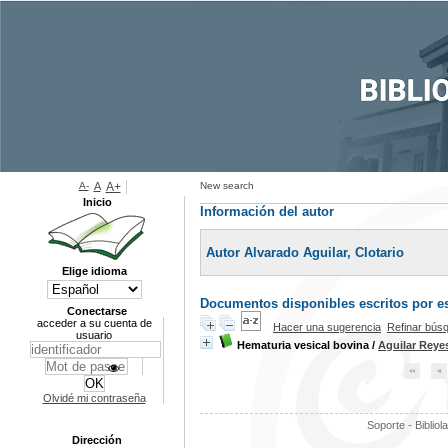
A-
A
A+
New search
Inicio
Información del autor
Autor Alvarado Aguilar, Clotario
Elige idioma
Documentos disponibles escritos por es
Conectarse
acceder a su cuenta de
Hacer una sugerencia
Refinar bús
usuario
Hematuria vesical bovina
/
Aguilar Reye
Olvidé mi contraseña
Soporte - Bibliol
Dirección