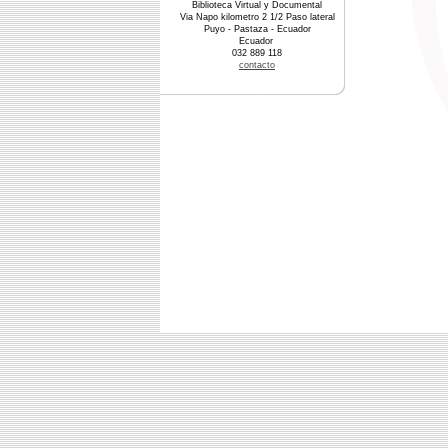
Biblioteca Virtual y Documental
Via Napo kilometro 2 1/2 Paso lateral
Puyo - Pastaza - Ecuador
Ecuador
032 889 118
contacto