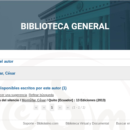
el autor
ar, César
sponibles escritos por este autor (
1
)
cer una sugerencia
Refinar búsqueda
 del silencio
/
Montúfar, César
/ Quito [Ecuador] : 13 Ediciones (2013)
1
(1 - 1 / 1)
Soporte - Bibliolatino.com
Biblioteca Virtual y Documental
Buscar e