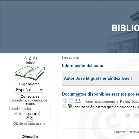
A-
A
A+
New search
Inicio
Información del autor
Autor José Miguel Fernández Güell
Elige idioma
Documentos disponibles escritos por es
Conectarse
acceder a su cuenta de
Hacer una sugerencia
Refinar bús
usuario
Planificación estratégica de ciudades
/
J
Olvidé mi contraseña
Soporte - Bibliol
Dirección