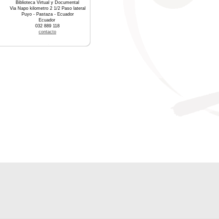
Biblioteca Virtual y Documental
Via Napo kilometro 2 1/2 Paso lateral
Puyo - Pastaza - Ecuador
Ecuador
032 889 118
contacto