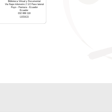
Biblioteca Virtual y Documental
Via Napo kilometro 2 1/2 Paso lateral
Puyo - Pastaza - Ecuador
Ecuador
032 889 118
contacto