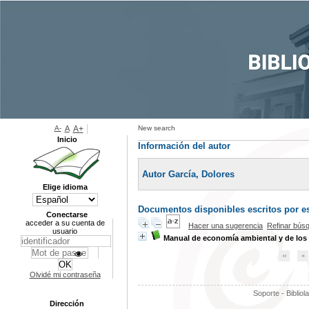
A-
A
A+
New search
Inicio
Información del autor
Autor García, Dolores
Elige idioma
Documentos disponibles escritos por es
Conectarse
acceder a su cuenta de
Hacer una sugerencia
Refinar bús
usuario
Manual de economía ambiental y de los 
Olvidé mi contraseña
Soporte - Bibliol
Dirección