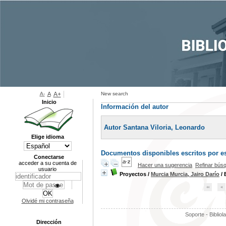
A-
A
A+
New search
Inicio
Información del autor
Autor Santana Viloria, Leonardo
Elige idioma
Documentos disponibles escritos por es
Conectarse
acceder a su cuenta de
Hacer una sugerencia
Refinar bús
usuario
Proyectos
/
Murcia Murcia, Jairo Darío
/ 
Olvidé mi contraseña
Soporte - Bibliol
Dirección