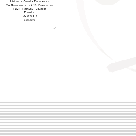
Biblioteca Virtual y Documental
Via Napo kilometro 2 1/2 Paso lateral
Puyo - Pastaza - Ecuador
Ecuador
032 889 118
contacto