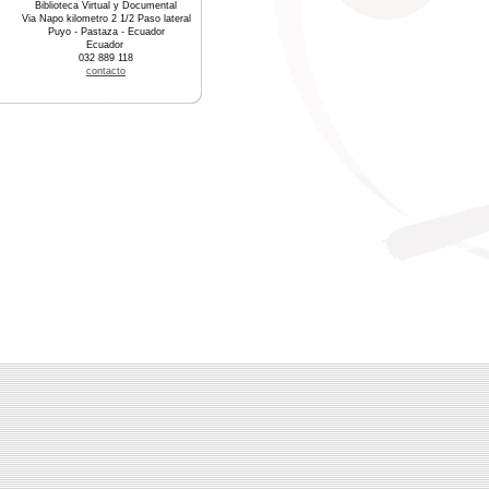
Biblioteca Virtual y Documental
Via Napo kilometro 2 1/2 Paso lateral
Puyo - Pastaza - Ecuador
Ecuador
032 889 118
contacto