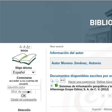
A-
A
A+
New search
Inicio
Información del autor
Autor Moreno Jiménez, Antonio
Elige idioma
Documentos disponibles escritos por es
Conectarse
acceder a su cuenta de
Hacer una sugerencia
Refinar bús
usuario
Sistemas de información geográfica y l
Alfaomega Grupo Editor, S. A. de C. V. (2012)
Olvidé mi contraseña
Soporte - Bibliol
Dirección