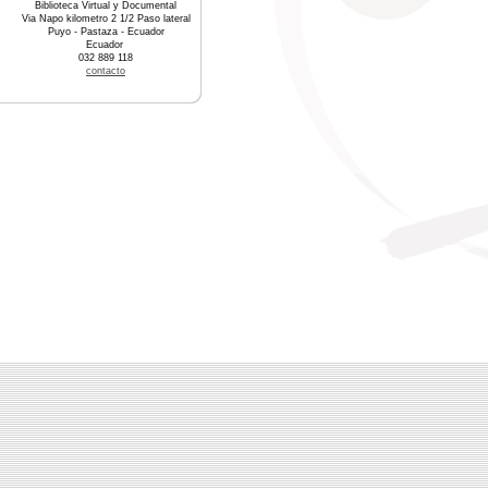
Biblioteca Virtual y Documental
Via Napo kilometro 2 1/2 Paso lateral
Puyo - Pastaza - Ecuador
Ecuador
032 889 118
contacto