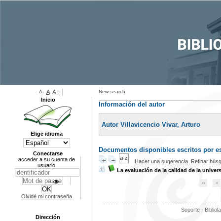
A-
A
A+
New search
Inicio
Información del autor
Autor Villavicencio Vivar, Arturo
Elige idioma
Documentos disponibles escritos por es
Conectarse
acceder a su cuenta de
Hacer una sugerencia
Refinar bús
usuario
La evaluación de la calidad de la univer
Olvidé mi contraseña
Soporte - Bibliol
Dirección