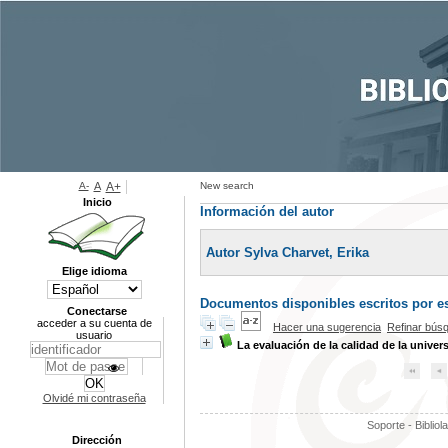
A-
A
A+
New search
Inicio
Información del autor
Autor Sylva Charvet, Erika
Elige idioma
Documentos disponibles escritos por es
Conectarse
acceder a su cuenta de
Hacer una sugerencia
Refinar bús
usuario
La evaluación de la calidad de la univer
Olvidé mi contraseña
Soporte - Bibliol
Dirección