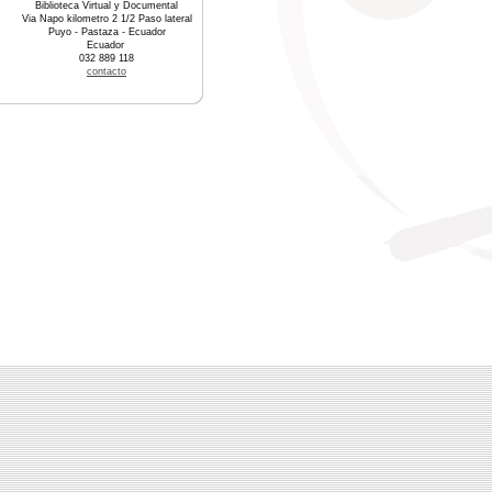
Biblioteca Virtual y Documental
Via Napo kilometro 2 1/2 Paso lateral
Puyo - Pastaza - Ecuador
Ecuador
032 889 118
contacto