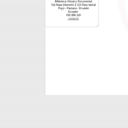
Biblioteca Virtual y Documental
Via Napo kilometro 2 1/2 Paso lateral
Puyo - Pastaza - Ecuador
Ecuador
032 889 118
contacto