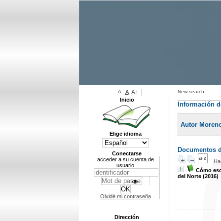
A-
A
A+
New search
Inicio
Información d
Autor Moreno
Elige idioma
Documentos di
Conectarse
acceder a su cuenta de
Ha
usuario
Cómo escr
del Norte (2016)
Olvidé mi contraseña
Dirección