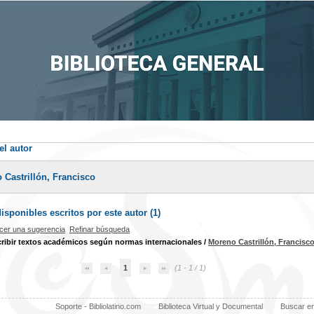
el autor
 Castrillón, Francisco
sponibles escritos por este autor (
1
)
cer una sugerencia
Refinar búsqueda
ibir textos académicos según normas internacionales
/
Moreno Castrillón, Francisc
1
(1 - 1 / 1)
Soporte - Bibliolatino.com
Biblioteca Virtual y Documental
Buscar e