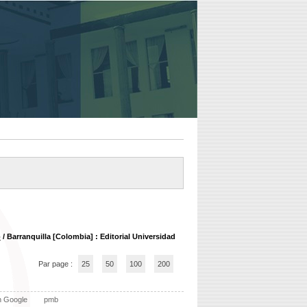
o
/ Barranquilla [Colombia] : Editorial Universidad
Par page :
25
50
100
200
n Google
pmb