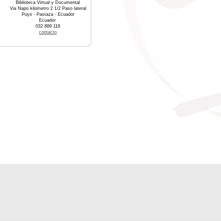
Biblioteca Virtual y Documental
Via Napo kilometro 2 1/2 Paso lateral
Puyo - Pastaza - Ecuador
Ecuador
032 889 118
contacto