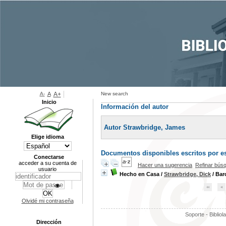
A-
A
A+
New search
Inicio
Información del autor
Autor Strawbridge, James
Elige idioma
Documentos disponibles escritos por es
Conectarse
acceder a su cuenta de
Hacer una sugerencia
Refinar bús
usuario
Hecho en Casa
/
Strawbridge, Dick
/ Bar
Olvidé mi contraseña
Soporte - Bibliol
Dirección