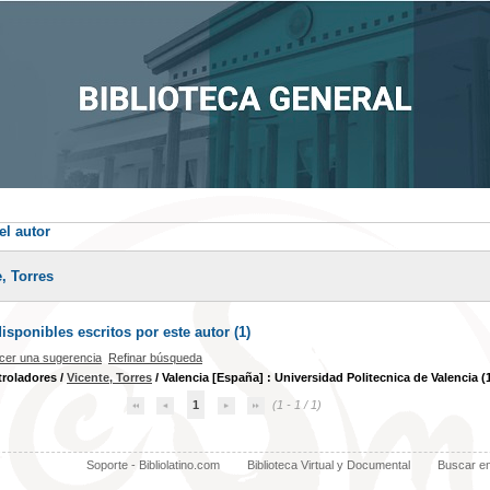
el autor
, Torres
sponibles escritos por este autor (
1
)
cer una sugerencia
Refinar búsqueda
troladores
/
Vicente, Torres
/ Valencia [España] : Universidad Politecnica de Valencia (
1
(1 - 1 / 1)
Soporte - Bibliolatino.com
Biblioteca Virtual y Documental
Buscar e