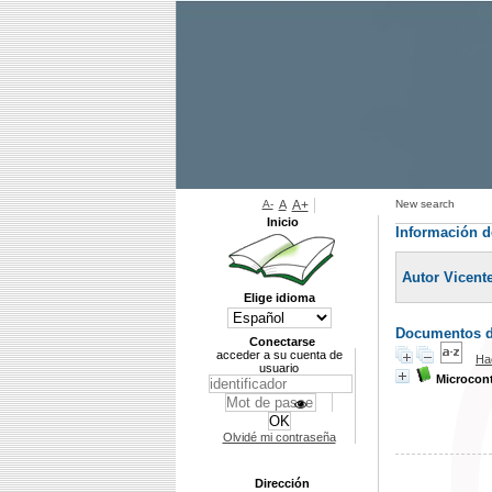
A-
A
A+
New search
Inicio
Información d
Autor Vicente
Elige idioma
Documentos di
Conectarse
acceder a su cuenta de
Ha
usuario
Microcon
Olvidé mi contraseña
Dirección