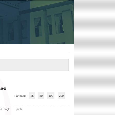
1999)
Par page :
25
50
100
200
n Google
pmb