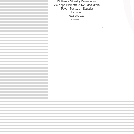
Biblioteca Virtual y Documental
Via Napo kilometro 2 1/2 Paso lateral
Puyo - Pastaza - Ecuador
Ecuador
032 889 118
contacto