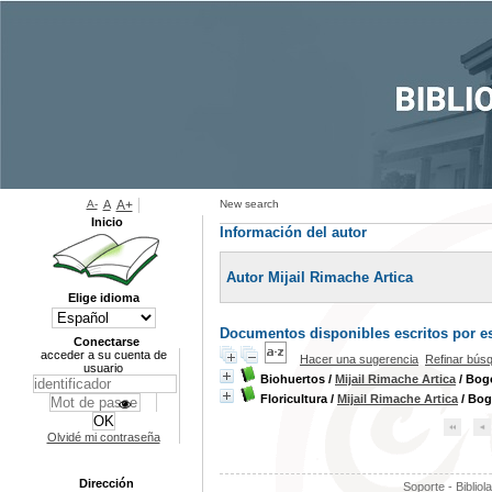
A-
A
A+
New search
Inicio
Información del autor
Autor Mijail Rimache Artica
Elige idioma
Documentos disponibles escritos por es
Conectarse
acceder a su cuenta de
Hacer una sugerencia
Refinar bús
usuario
Biohuertos
/
Mijail Rimache Artica
/ Bogo
Floricultura
/
Mijail Rimache Artica
/ Bog
Olvidé mi contraseña
Dirección
Soporte - Bibliol