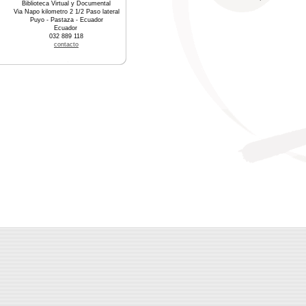
Biblioteca Virtual y Documental
Via Napo kilometro 2 1/2 Paso lateral
Puyo - Pastaza - Ecuador
Ecuador
032 889 118
contacto