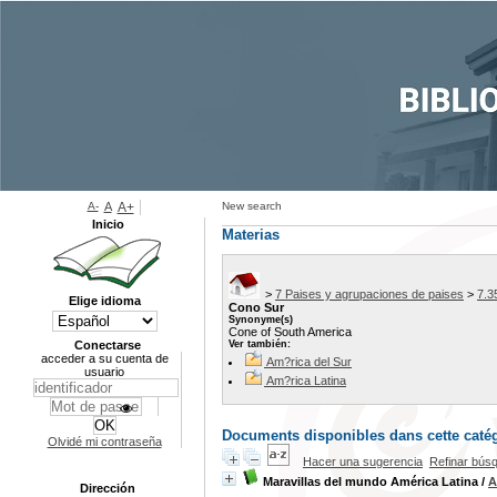
A-
A
A+
New search
Inicio
Materias
>
7 Paises y agrupaciones de paises
>
7.3
Elige idioma
Cono Sur
Synonyme(s)
Cone of South America
Conectarse
Ver también:
acceder a su cuenta de
Am?rica del Sur
usuario
Am?rica Latina
Documents disponibles dans cette catég
Olvidé mi contraseña
Hacer una sugerencia
Refinar bús
Maravillas del mundo América Latina
/
A
Dirección