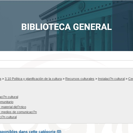
a
>
3.10 Política y planificación de la cultura
>
Recursos culturales
>
Instalaci?n cultural
>
Cen
ci?n cultural
munitario
 material did?ctico
e medios de comunicaci?n
i?n cultural
ponibles dans cette catégorie (
0
)