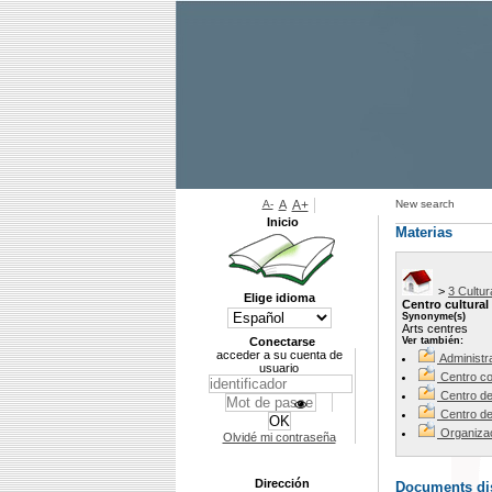
A-
A
A+
New search
Inicio
Materias
>
3 Cultur
Elige idioma
Centro cultural
Synonyme(s)
Arts centres
Conectarse
Ver también:
acceder a su cuenta de
Administra
usuario
Centro co
Centro de
Centro d
Organizac
Olvidé mi contraseña
Dirección
Documents dis