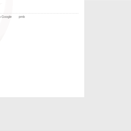
n Google
pmb