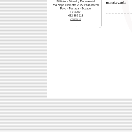
Biblioteca Virtual y Documental
materia vacía
Via Napo kilometro 2 1/2 Paso lateral
Puyo - Pastaza - Ecuador
Ecuador
032 889 118
contacto