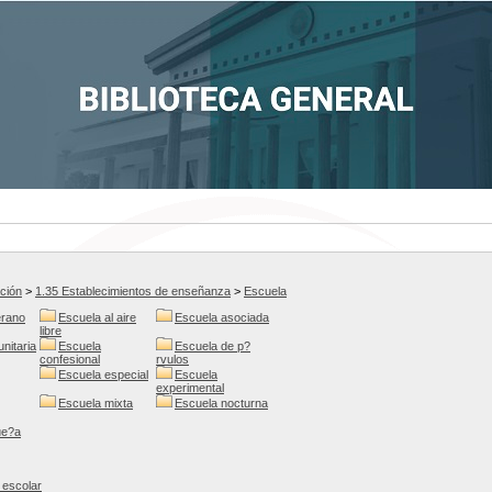
ción
>
1.35 Establecimientos de enseñanza
>
Escuela
erano
Escuela al aire
Escuela asociada
libre
nitaria
Escuela
Escuela de p?
confesional
rvulos
Escuela especial
Escuela
experimental
Escuela mixta
Escuela nocturna
ue?a
a escolar