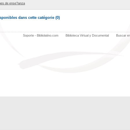
ones de ense?anza
ponibles dans cette catégorie (
0
)
Soporte - Bibliolatino.com
Biblioteca Virtual y Documental
Buscar e