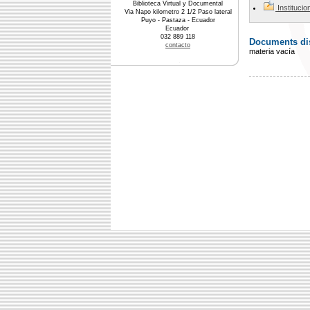
Biblioteca Virtual y Documental
Instituci
Via Napo kilometro 2 1/2 Paso lateral
Puyo - Pastaza - Ecuador
Ecuador
032 889 118
Documents dis
contacto
materia vacía