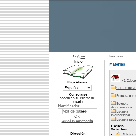
A-
A
A+
New search
Inicio
Materias
>
1 Educa
Elige idioma
Cursos de v
Conectarse
Escuela comu
acceder a su cuenta de
usuario
Escuela
desfavorecida
Escuela
internacional
Escuela peq
Olvidé mi contraseña
Escuela
Ver también:
Dirección
Bibliotec