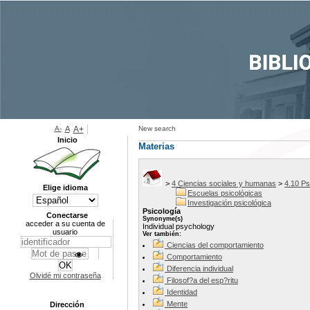
A-
A
A+
New search
Inicio
Materias
>
4 Ciencias sociales y humanas
>
4.10 Ps
Elige idioma
Escuelas psicológicas
Investigación psicológica
Psicología
Conectarse
Synonyme(s)
acceder a su cuenta de
Individual psychology
usuario
Ver también:
Ciencias del comportamiento
Comportamiento
Diferencia individual
Olvidé mi contraseña
Filosof?a del esp?ritu
Identidad
Mente
Dirección