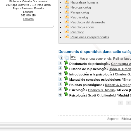
Biblioteca Virtual y Documental
Naturaleza humana
Via Napo kilometro 2 1/2 Paso lateral
Neuropsicolog
Puyo - Pastaza - Ecuador
Ecuador
Parapsicolog
032 889 118
Psicofisiolog
contacto
Psicología del desarrollo
Psicología social
Psicólogo
Relaciones interpersonales
Documents disponibles dans cette catég
Hacer una sugerencia
Refinar bús
Diccionario de psicología
/
Consuegra An
Historia de la psicología
/
John D. Gree
Introducción a la psicología
/
Charles G.
Manual de consejos psicológicos
/
Erne
Pruebas psicológicas
/
Robert J. Gregor
Psicología
/
Charles G. Morris
/ México [
Psicología
/
Scott O. Lilienfeld
/ Madrid 
Soporte - Bibliol