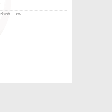
n Google
pmb