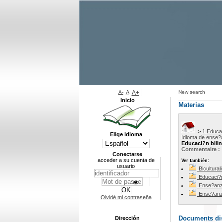
A-
A
A+
New search
Inicio
Materias
>
1 Educa
Elige idioma
Idioma de ense
Educaci?n bili
Commentaire :
Conectarse
acceder a su cuenta de
Ver también:
usuario
Bicultura
Educaci?n
Ense?anz
Ense?anz
Olvidé mi contraseña
Documents dis
Dirección