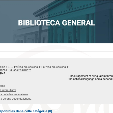
ción
>
1.10 Política educacional
>
Pol?tica educacional
>
?anza
>
Educaci?n biling?e
ng?e
Encouragement of bilingualism throug
the national language and a second 
lismo
 intercultural
a de la lengua materna
a de una segunda lengua
ponibles dans cette catégorie (
0
)