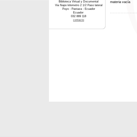
Biblioteca Virtual y Documental
materia vacía
Via Napo kilometro 2 1/2 Paso lateral
Puyo - Pastaza - Ecuador
Ecuador
032 889 118
contacto