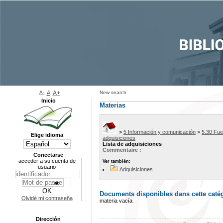
A-
A
A+
New search
Inicio
Materias
>
5 Información y comunicación
>
5.30 Fue
Elige idioma
adquisiciones
Lista de adquisiciones
Commentaire :
Conectarse
acceder a su cuenta de
Ver también:
usuario
Adquisiciones
Documents disponibles dans cette catég
Olvidé mi contraseña
materia vacía
Dirección