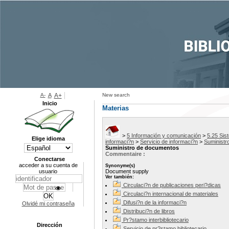
A-
A
A+
New search
Inicio
Materias
>
5 Información y comunicación
>
5.25 Sis
Elige idioma
informaci?n
>
Servicio de informaci?n
>
Suministr
Suministro de documentos
Commentaire :
Conectarse
acceder a su cuenta de
Synonyme(s)
usuario
Document supply
Ver también:
Circulaci?n de publicaciones peri?dicas
Circulaci?n internacional de materiales
Difusi?n de la informaci?n
Olvidé mi contraseña
Distribuci?n de libros
Pr?stamo interbibliotecario
Dirección
Servicio de pr?stamo bibliotecario