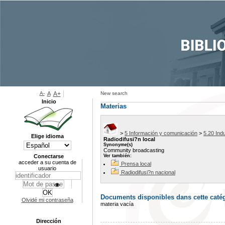
A-
A
A+
New search
Inicio
Materias
>
5 Información y comunicación
>
5.20 Indu
Elige idioma
Radiodifusi?n local
Synonyme(s)
Community broadcasting
Conectarse
Ver también:
acceder a su cuenta de
Prensa local
usuario
Radiodifusi?n nacional
Documents disponibles dans cette catég
Olvidé mi contraseña
materia vacía
Dirección