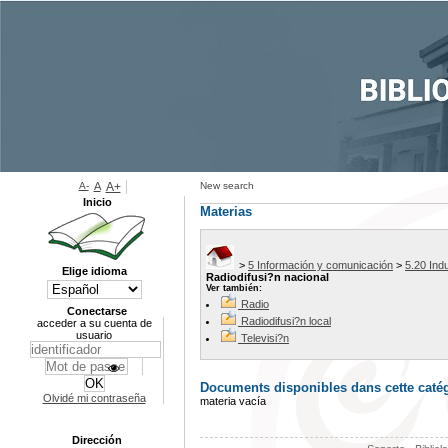
A-
A
A+
New search
Inicio
Materias
>
5 Información y comunicación
>
5.20 Indu
Elige idioma
Radiodifusi?n nacional
Ver también:
Radio
Conectarse
Radiodifusi?n local
acceder a su cuenta de
usuario
Televisi?n
Documents disponibles dans cette catég
Olvidé mi contraseña
materia vacía
Dirección