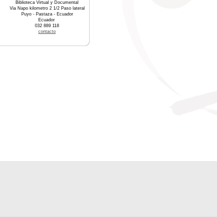
Biblioteca Virtual y Documental
Via Napo kilometro 2 1/2 Paso lateral
Puyo - Pastaza - Ecuador
Ecuador
032 889 118
contacto