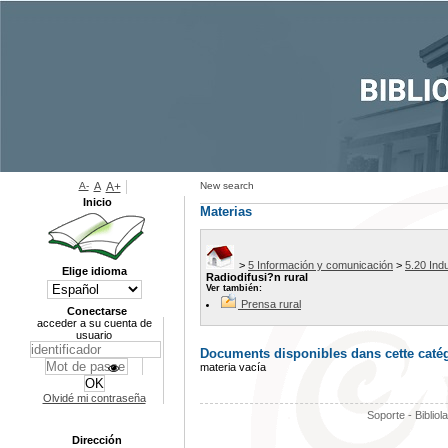
A-
A
A+
New search
Inicio
Materias
>
5 Información y comunicación
>
5.20 Indu
Elige idioma
Radiodifusi?n rural
Ver también:
Prensa rural
Conectarse
acceder a su cuenta de
usuario
Documents disponibles dans cette catég
materia vacía
Olvidé mi contraseña
Soporte - Bibliol
Dirección