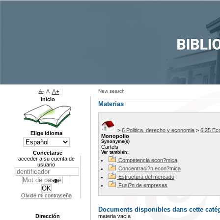
A-
A
A+
New search
Inicio
Materias
>
6 Politica, derecho y economia
>
6.25 Ec
Elige idioma
Monopolio
Synonyme(s)
Cartels
Conectarse
Ver también:
acceder a su cuenta de
Competencia econ?mica
usuario
Concentraci?n econ?mica
Estructura del mercado
Fusi?n de empresas
Olvidé mi contraseña
Documents disponibles dans cette catég
Dirección
materia vacía