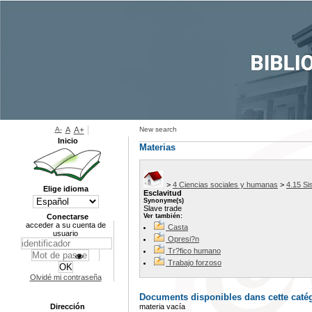
A-
A
A+
New search
Inicio
Materias
>
4 Ciencias sociales y humanas
>
4.15 Si
Elige idioma
Esclavitud
Synonyme(s)
Slave trade
Conectarse
Ver también:
acceder a su cuenta de
Casta
usuario
Opresi?n
Tr?fico humano
Trabajo forzoso
Olvidé mi contraseña
Documents disponibles dans cette catég
Dirección
materia vacía