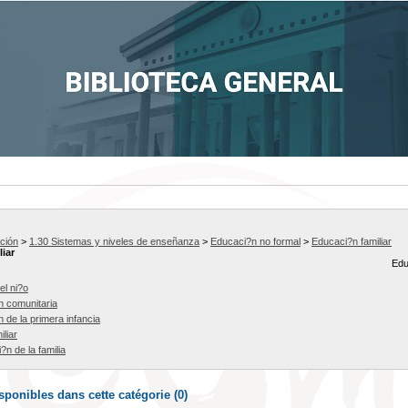
ción
>
1.30 Sistemas y niveles de enseñanza
>
Educaci?n no formal
>
Educaci?n familiar
iar
Edu
el ni?o
n comunitaria
 de la primera infancia
iliar
i?n de la familia
ponibles dans cette catégorie (
0
)