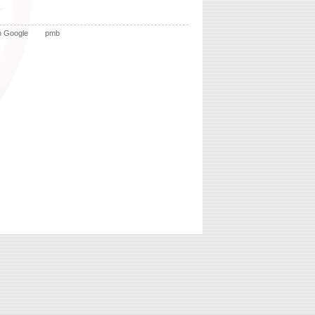
n Google
pmb