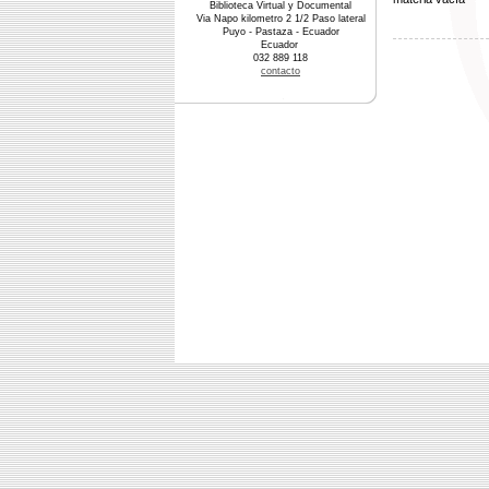
Biblioteca Virtual y Documental
Via Napo kilometro 2 1/2 Paso lateral
Puyo - Pastaza - Ecuador
Ecuador
032 889 118
contacto