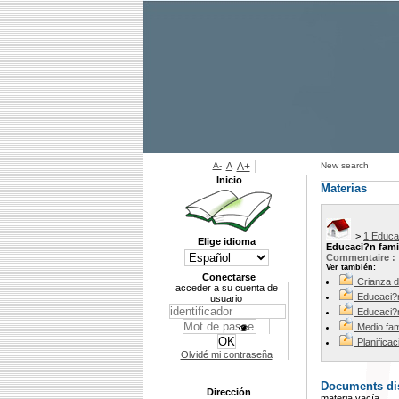
A-
A
A+
New search
Inicio
Materias
>
1 Educa
Elige idioma
Educaci?n famil
Commentaire :
Ver también:
Conectarse
Crianza d
acceder a su cuenta de
Educaci?
usuario
Educaci?n
Medio fam
Planificac
Olvidé mi contraseña
Documents dis
Dirección
materia vacía