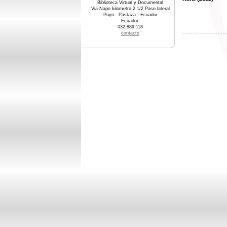
Biblioteca Virtual y Documental
Via Napo kilometro 2 1/2 Paso lateral
Puyo - Pastaza - Ecuador
Ecuador
032 889 118
contacto