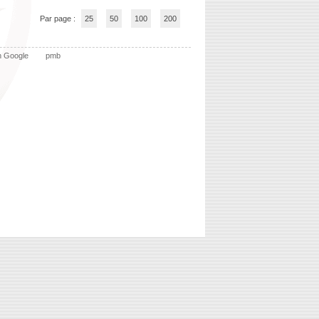
Par page :
25
50
100
200
n Google
pmb