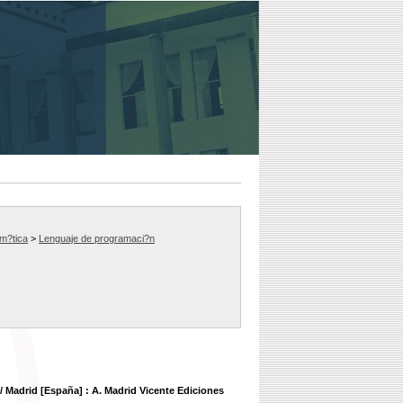
m?tica
>
Lenguaje de programaci?n
/ Madrid [España] : A. Madrid Vicente Ediciones