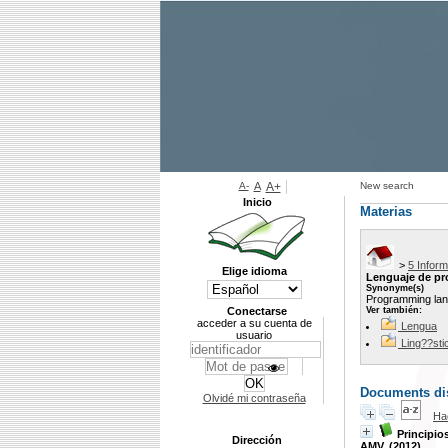
A-
A
A+
New search
Inicio
Materias
>
5 Infor
Elige idioma
Lenguaje de p
Synonyme(s)
Programming la
Conectarse
Ver también:
acceder a su cuenta de
Lengua
usuario
Ling??sti
Documents dis
Olvidé mi contraseña
Ha
Principio
Dirección
AMV. (2012)