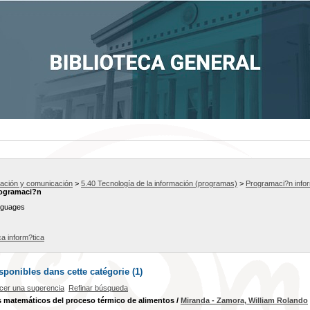
mación y comunicación
>
5.40 Tecnología de la información (programas)
>
Programaci?n infor
rogramaci?n
nguages
ca inform?tica
ponibles dans cette catégorie (
1
)
cer una sugerencia
Refinar búsqueda
s matemáticos del proceso térmico de alimentos
/
Miranda - Zamora, William Rolando