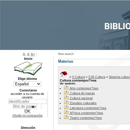
A-
A
A+
New search
Inicio
Materias
>
3 Cultura
>
3.05 Cultura
>
Sistema cultura
Elige idioma
Cultura contempor?nea
Ver también:
Arte contempor?neo
Conectarse
Cultura de masas
acceder a su cuenta de
usuario
Cultura nacional
Estudios culturales
Literatura contempor?nea
M?sica contempor?nea
Olvidé mi contraseña
Teatro contempor?neo
Dirección