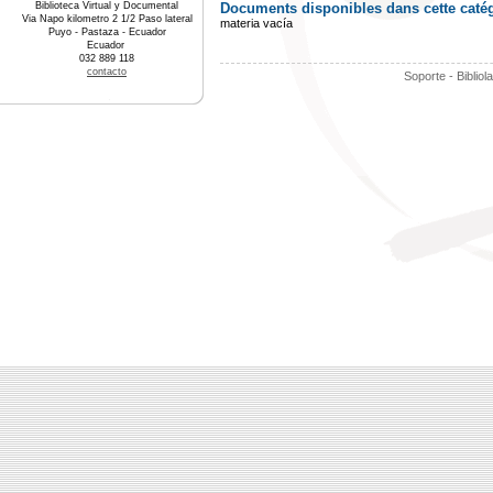
Biblioteca Virtual y Documental
Documents disponibles dans cette catég
Via Napo kilometro 2 1/2 Paso lateral
materia vacía
Puyo - Pastaza - Ecuador
Ecuador
032 889 118
contacto
Soporte - Bibliol