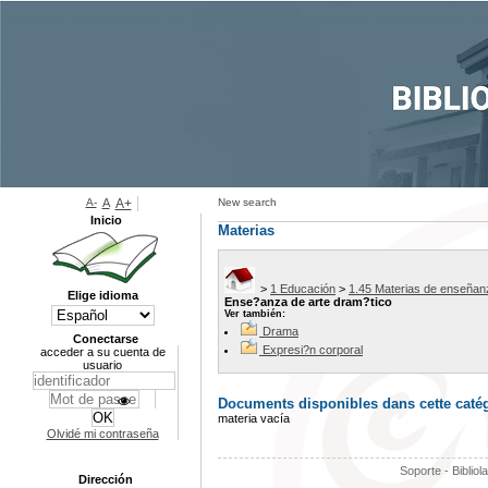
A-
A
A+
New search
Inicio
Materias
>
1 Educación
>
1.45 Materias de enseñan
Elige idioma
Ense?anza de arte dram?tico
Ver también:
Drama
Conectarse
Expresi?n corporal
acceder a su cuenta de
usuario
Documents disponibles dans cette catég
materia vacía
Olvidé mi contraseña
Soporte - Bibliol
Dirección