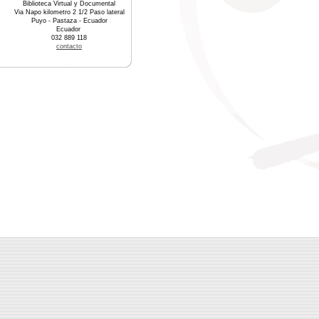
Biblioteca Virtual y Documental
Via Napo kilometro 2 1/2 Paso lateral
Puyo - Pastaza - Ecuador
Ecuador
032 889 118
contacto