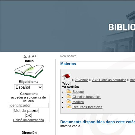
A-
A
A+
New search
Inicio
Materias
>
2 Ciencia
>
2.75 Ciencias naturales
>
Bot
Elige idioma
?rbol
Ver también:
Bosque
Conectarse
Ciencias forestales
acceder a su cuenta de
usuario
Madera
Recursos forestales
Olvidé mi contraseña
Documents disponibles dans cette catég
materia vacía
Dirección