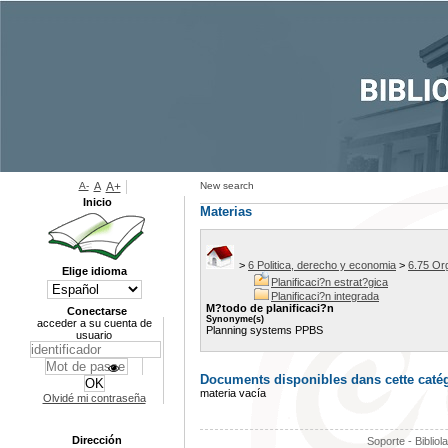
A-
A
A+
New search
Inicio
Materias
>
6 Politica, derecho y economia
>
6.75 Or
Elige idioma
Planificaci?n estrat?gica
Planificaci?n integrada
M?todo de planificaci?n
Conectarse
Synonyme(s)
acceder a su cuenta de
Planning systems PPBS
usuario
Documents disponibles dans cette catég
materia vacía
Olvidé mi contraseña
Dirección
Soporte - Bibliol