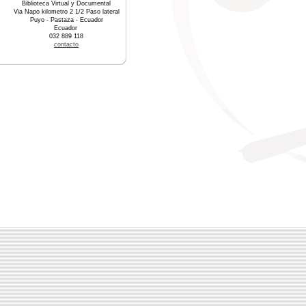
Biblioteca Virtual y Documental
Via Napo kilometro 2 1/2 Paso lateral
Puyo - Pastaza - Ecuador
Ecuador
032 889 118
contacto