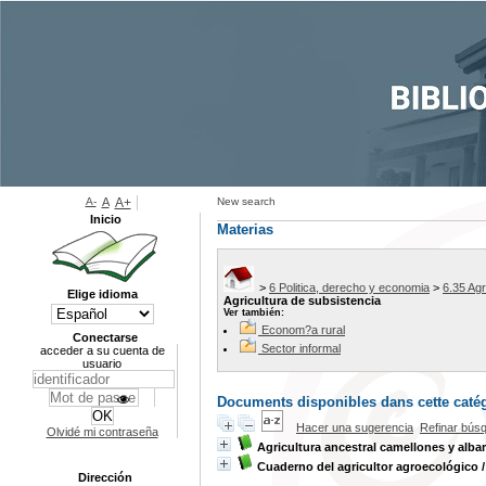
A-
A
A+
New search
Inicio
Materias
>
6 Politica, derecho y economia
>
6.35 Agr
Elige idioma
Agricultura de subsistencia
Ver también:
Econom?a rural
Conectarse
Sector informal
acceder a su cuenta de
usuario
Documents disponibles dans cette catég
Hacer una sugerencia
Refinar bús
Olvidé mi contraseña
Agricultura ancestral camellones y alba
Cuaderno del agricultor agroecológico
Dirección