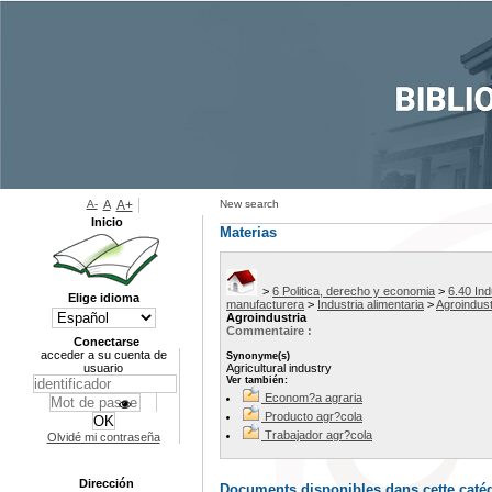
A-
A
A+
New search
Inicio
Materias
>
6 Politica, derecho y economia
>
6.40 Ind
Elige idioma
manufacturera
>
Industria alimentaria
>
Agroindust
Agroindustria
Commentaire :
Conectarse
acceder a su cuenta de
Synonyme(s)
usuario
Agricultural industry
Ver también:
Econom?a agraria
Producto agr?cola
Trabajador agr?cola
Olvidé mi contraseña
Dirección
Documents disponibles dans cette catég