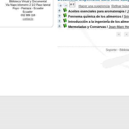
Biblioteca Virtual y Documental
Via Napo kilometro 2 1/2 Paso lateral
Hacer una sugerencia
Refinar bús
Puyo - Pastaza - Ecuador
Aceites esenciales para aromaterapia
/
J
Ecuador
032 889 118
Fennema química de los alimentos
/
Sri
contacto
Introducción a la ingeniería de los alim
Mermeladas y Conservas
/
Jean-Marc H
Soporte - Bibliol