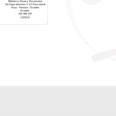
Biblioteca Virtual y Documental
Via Napo kilometro 2 1/2 Paso lateral
Puyo - Pastaza - Ecuador
Ecuador
032 889 118
contacto