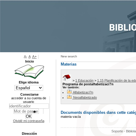
A-
A
A+
New search
Inicio
Materias
>
1 Educación
>
1.15 Planificación de la e
Elige idioma
Programa de postalfabetizaci?n
Ver también:
Alfabetizaci?n
Conectarse
Neoalfabetizado
acceder a su cuenta de
usuario
Documents disponibles dans cette catég
materia vacía
Olvidé mi contraseña
Soporte - Bibliol
Dirección