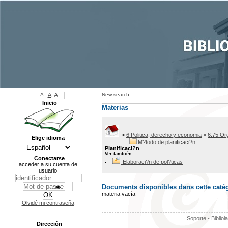
A-
A
A+
New search
Inicio
Materias
>
6 Politica, derecho y economia
>
6.75 Or
Elige idioma
M?todo de planificaci?n
Planificaci?n
Ver también:
Conectarse
Elaboraci?n de pol?ticas
acceder a su cuenta de
usuario
Documents disponibles dans cette catég
materia vacía
Olvidé mi contraseña
Soporte - Bibliol
Dirección