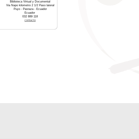
Biblioteca Virtual y Documental
Via Napo kilometro 2 1/2 Paso lateral
Puyo - Pastaza - Ecuador
Ecuador
032 889 118
contacto