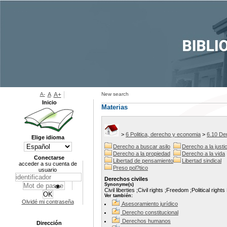
A-
A
A+
New search
Inicio
Materias
>
6 Politica, derecho y economia
>
6.10 De
Elige idioma
Derecho a buscar asilo
Derecho a la justic
Derecho a la propiedad
Derecho a la vida
Conectarse
Libertad de pensamiento
Libertad sindical
acceder a su cuenta de
Preso pol?tico
usuario
Derechos civiles
Synonyme(s)
Civil liberties ;Civil rights ;Freedom ;Political rights
Ver también:
Olvidé mi contraseña
Asesoramiento jurídico
Derecho constitucional
Derechos humanos
Dirección