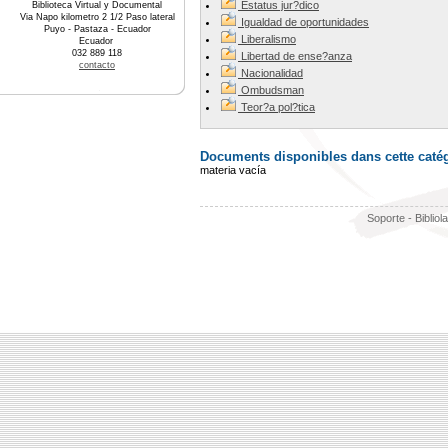
Estatus jur?dico
Biblioteca Virtual y Documental
Via Napo kilometro 2 1/2 Paso lateral
Igualdad de oportunidades
Puyo - Pastaza - Ecuador
Liberalismo
Ecuador
032 889 118
Libertad de ense?anza
contacto
Nacionalidad
Ombudsman
Teor?a pol?tica
Documents disponibles dans cette catég
materia vacía
Soporte - Bibliol