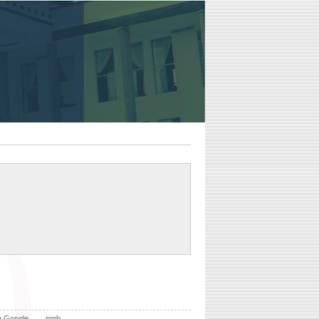
n Google
pmb