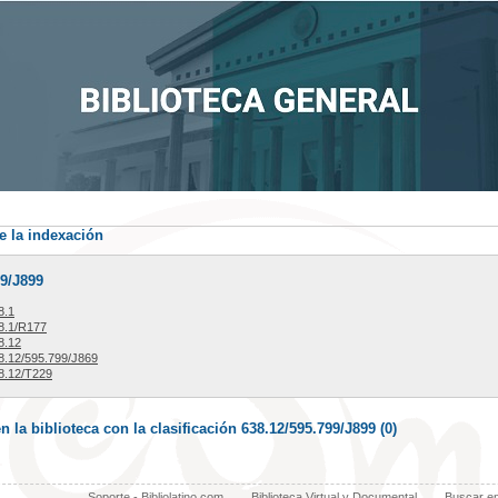
e la indexación
99/J899
8.1
8.1/R177
8.12
.12/595.799/J869
8.12/T229
la biblioteca con la clasificación 638.12/595.799/J899 (
0
)
Soporte - Bibliolatino.com
Biblioteca Virtual y Documental
Buscar e