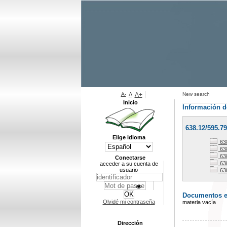
A-
A
A+
New search
Inicio
Información d
638.12/595.7
Elige idioma
63
63
63
Conectarse
638
acceder a su cuenta de
usuario
63
Documentos en 
Olvidé mi contraseña
materia vacía
Dirección