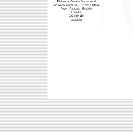
Biblioteca Virtual y Documental
Via Napo kilometro 2 1/2 Paso lateral
Puyo - Pastaza - Ecuador
Ecuador
032 889 118
contacto